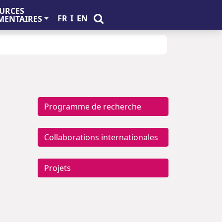
URCES
FR
I
EN
ENTAIRES
Programme de recherche
Collaborations internationales
Projets